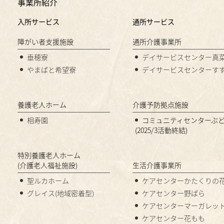
事業所紹介
入所サービス
通所サービス
障がい者支援施設
通所介護事業所
垂穂寮
デイサービスセンター真
やまばと希望寮
デイサービスセンターす
養護老人ホーム
介護予防拠点施設
相寿園
コミュニティセンターぶ
(2025/3活動終結)
特別養護老人ホーム
(介護老人福祉施設)
生活介護事業所
聖ルカホーム
ケアセンターかたくりの
グレイス(地域密着型)
ケアセンター野ばら
ケアセンターマーガレッ
ケアセンター花もも