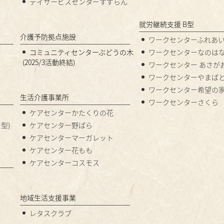
デイサービスセンターすずらん
就労継続支援 B型
介護予防拠点施設
ワークセンターふれあ
コミュニティセンターぶどうの木
ワークセンターなのは
(2025/3活動終結)
ワークセンター あさが
ワークセンターやまば
ワークセンター希望の
生活介護事業所
ワークセンターさくら
ケアセンターかたくりの花
型)
ケアセンター野ばら
ケアセンターマーガレット
ケアセンター花もも
ケアセンターコスモス
地域生活支援事業
レタスクラブ