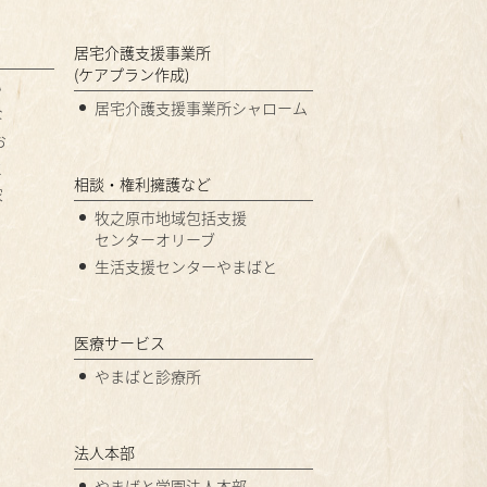
居宅介護支援事業所
(ケアプラン作成)
い
居宅介護支援事業所シャローム
な
お
と
相談・権利擁護など
家
牧之原市地域包括支援
センターオリーブ
生活支援センターやまばと
医療サービス
やまばと診療所
法人本部
やまばと学園法人本部