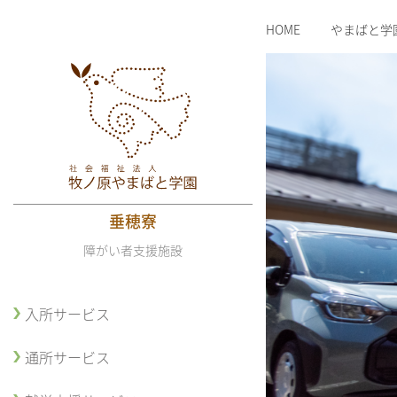
HOME
やまばと学
垂穂寮
障がい者支援施設
入所サービス
通所サービス